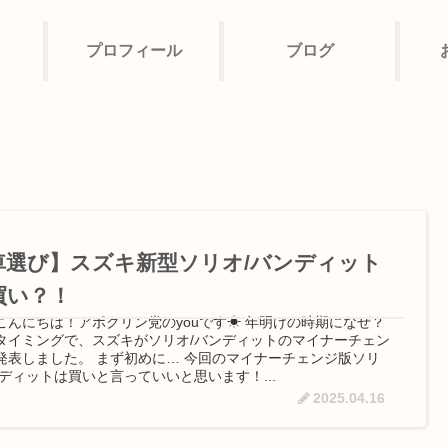
プロフィール
ブログ
車選び】スズキ新型ソリオ/バンディット
買い？！
こんにちは！アポクリン党のyouです☀ 年明けの時期になぜ？
タイミングで、スズキがソリオ/バンディットのマイナーチェン
発表しました。 まず初めに… 今回のマイナーチェンジ版ソリ
ンディットは買いと言っていいと思います！...
2025.04.16