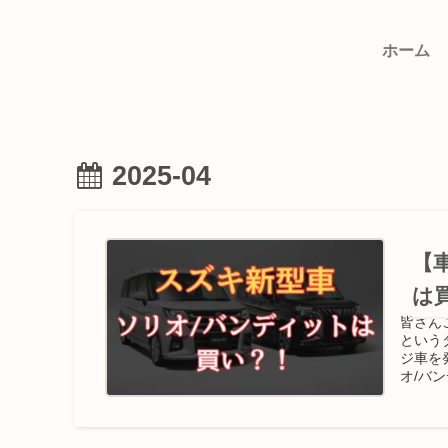
ホーム
2025-04
【
は
皆さん
という
ジ車を
オ/バ