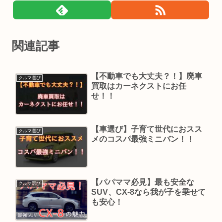
関連記事
【不動車でも大丈夫？！】廃車
クルマ選び
買取はカーネクストにお任
せ！！
【車選び】子育て世代におスス
クルマ選び
メのコスパ最強ミニバン！！
【パパママ必見】最も安全な
クルマ選び
SUV、CX-8なら我が子を乗せて
も安心！